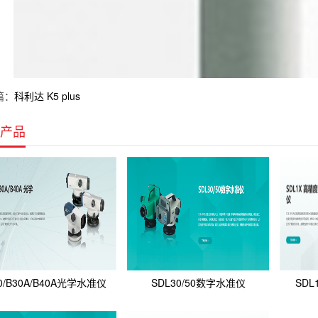
篇：
科利达 K5 plus
产品
0/B30A/B40A光学水准仪
SDL30/50数字水准仪
SD