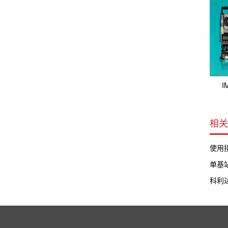
I
相关
使用
单基站
科利达 